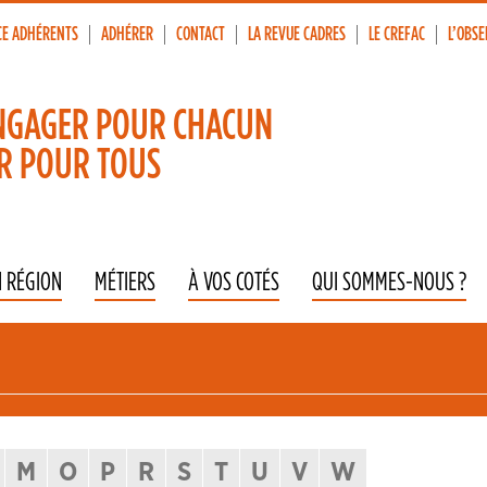
CE ADHÉRENTS
ADHÉRER
CONTACT
LA REVUE CADRES
LE CREFAC
L’OBSE
p
vigation
NGAGER POUR CHACUN
R POUR TOUS
N RÉGION
MÉTIERS
À VOS COTÉS
QUI SOMMES-NOUS ?
M
O
P
R
S
T
U
V
W