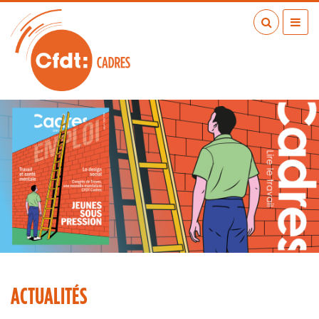
Aller
au
contenu
principal
ACTUALITÉS
PUBLICATIONS
MÉDIAS
EN RÉGION
MÉTIERS
À VOS COTÉS
QUI SOMMES-NOUS ?
LES TRANSITIONS JUSTES
IA
ESPACE ADHÉRENTS
ACTUALITÉS
ADHÉRER