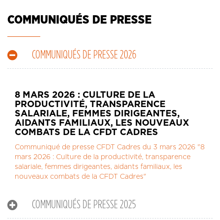
CONTACT
LA REVUE CADRES
COMMUNIQUÉS DE PRESSE
LE CREFAC
L’OBSERVATOIRE DES CADRES
COMMUNIQUÉS DE PRESSE 2026
8 MARS 2026 : CULTURE DE LA
PRODUCTIVITÉ, TRANSPARENCE
SALARIALE, FEMMES DIRIGEANTES,
AIDANTS FAMILIAUX, LES NOUVEAUX
COMBATS DE LA CFDT CADRES
Communiqué de presse CFDT Cadres du 3 mars 2026 "8
mars 2026 : Culture de la productivité, transparence
salariale, femmes dirigeantes, aidants familiaux, les
nouveaux combats de la CFDT Cadres"
COMMUNIQUÉS DE PRESSE 2025