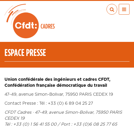
Aller
au
contenu
principal
ACTUALITÉS
PUBLICATIONS
MÉDIAS
ESPACE PRESSE
EN RÉGION
MÉTIERS
À VOS COTÉS
Union confédérale des ingénieurs et cadres CFDT,
QUI SOMMES-NOUS ?
Confédération française démocratique du travail
LES TRANSITIONS JUSTES
47-49, avenue Simon-Bolivar, 75950 PARIS CEDEX 19
Contact Presse : Tél : +33 (0) 6 89 04 25 27
IA
CFDT Cadres · 47-49, avenue Simon-Bolivar, 75950 PARIS
ESPACE ADHÉRENTS
CEDEX 19
ADHÉRER
Tél : +33 (0) 1 56 41 55 00 / Port : +33 (0)6 08 25 77 65