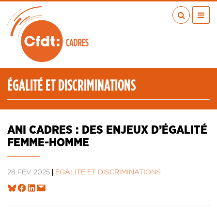
Aller
au
contenu
principal
ACTUALITÉS
PUBLICATIONS
MÉDIAS
ÉGALITÉ ET DISCRIMINATIONS
EN RÉGION
MÉTIERS
À VOS COTÉS
ANI CADRES : DES ENJEUX D’ÉGALITÉ
QUI SOMMES-NOUS ?
FEMME-HOMME
LES TRANSITIONS JUSTES
IA
28 FÉV 2025
ÉGALITÉ ET DISCRIMINATIONS
ESPACE ADHÉRENTS
ADHÉRER