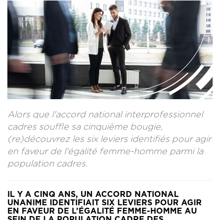
CONTACT
LA REVUE CADRES
LE CREFAC
L’OBSERVATOIRE DES CADRES
Alors que l'accord national interprofessionnel
cadres souffle sa cinquième bougie,
(re)découvrez les six leviers identifiés pour agir
en faveur de l'égalité femme-homme parmi la
population cadres.
IL Y A CINQ ANS, UN ACCORD NATIONAL
UNANIME IDENTIFIAIT SIX LEVIERS POUR AGIR
EN FAVEUR DE L’ÉGALITÉ FEMME-HOMME AU
SEIN DE LA POPULATION CADRE DES