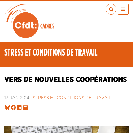
Aller
au
contenu
principal
ACTUALITÉS
PUBLICATIONS
MÉDIAS
STRESS ET CONDITIONS DE TRAVAIL
EN RÉGION
MÉTIERS
À VOS COTÉS
VERS DE NOUVELLES COOPÉRATIONS
QUI SOMMES-NOUS ?
LES TRANSITIONS JUSTES
13 JAN 2014
STRESS ET CONDITIONS DE TRAVAIL
IA
ESPACE ADHÉRENTS
ADHÉRER