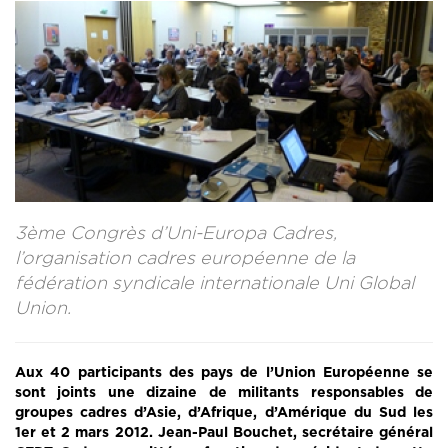
CONTACT
LA REVUE CADRES
LE CREFAC
L’OBSERVATOIRE DES CADRES
3ème Congrès d’Uni-Europa Cadres,
l’organisation cadres européenne de la
fédération syndicale internationale Uni Global
Union.
Aux 40 participants des pays de l’Union Européenne se
sont joints une dizaine de militants responsables de
groupes cadres d’Asie, d’Afrique, d’Amérique du Sud les
1er et 2 mars 2012. Jean-Paul Bouchet, secrétaire général