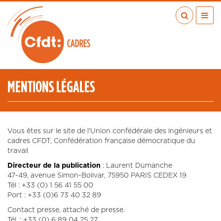
Aller
au
contenu
principal
ACTUALITÉS
PUBLICATIONS
MÉDIAS
MENTIONS LÉGALES
EN RÉGION
MÉTIERS
À VOS COTÉS
Vous êtes sur le site de l'Union confédérale des ingénieurs et
QUI SOMMES-NOUS ?
cadres CFDT, Confédération française démocratique du
travail
LES TRANSITIONS JUSTES
Directeur de la publication
: Laurent Dumanche
IA
47-49, avenue Simon-Bolivar, 75950 PARIS CEDEX 19
Tél : +33 (0) 1 56 41 55 00
ESPACE ADHÉRENTS
Port : +33 (0)6 73 40 32 89
ADHÉRER
Contact presse, attaché de presse.
Tél. : +33 (0) 6 89 04 25 27