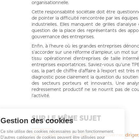
organisationnelle.
Cette responsabilité sociétale doit être questionné
de pointer la difficulté rencontrée par les équipe
industrielles. Elles manquent de grilles d’analy
question de la place des représentants des appor
gouvernance des entreprises.
Enfin, à l’heure où les grandes entreprises dénon
s’accorder sur une réforme d’ampleur, un mot sur l
tissu opérationnel d’entreprises de taille interm
entreprises exportatrices. Saviez-vous qu’une TPE
cas, la part de chiffre d’affaire à l’export est trè
diagnostic pose clairement la question du soutien
des secteurs porteurs et innovants. Une analyse
redressement productif ne se nourrit pas de cou
l’activité.
SUR LE MÊME SUJET
Gestion des cookies
Ce site utilise des cookies nécessaires au bon fonctionnement.
Revue Cadres CFDT n°450-451 ''Gouverner, diriger
D’autres catégories de cookies peuvent être utilisées pour