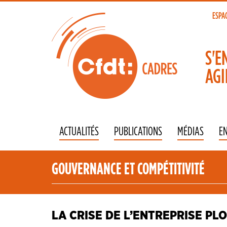
Aller
au
ESPA
To
contenu
principal
na
S'E
AGI
ACTUALITÉS
PUBLICATIONS
MÉDIAS
E
GOUVERNANCE ET COMPÉTITIVITÉ
LA CRISE DE L’ENTREPRISE PL