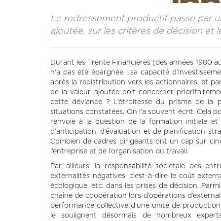
Le redressement productif passe par un 
ajoutée, sur les critères de décision et 
Durant les Trente Financières (des années 1980 aux
n’a pas été épargnée : sa capacité d’investissem
après la redistribution vers les actionnaires, et pa
de la valeur ajoutée doit concerner prioritaireme
cette déviance ? L’étroitesse du prisme de la p
situations constatées. On l’a souvent écrit. Cela p
renvoie à la question de la formation initiale et
d’anticipation, d’évaluation et de planification str
Combien de cadres dirigeants ont un cap sur cinq
l’entreprise et de l’organisation du travail.
Par ailleurs, la responsabilité sociétale des e
externalités négatives, c'est-à-dire le coût externa
écologique, etc. dans les prises de décision. Parmi 
chaîne de coopération lors d’opérations d’externali
performance collective d’une unité de production
le soulignent désormais de nombreux experts