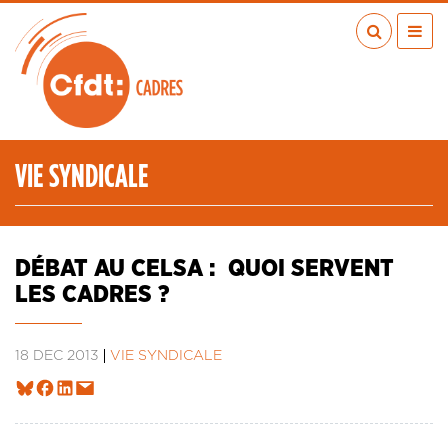
Aller
au
contenu
principal
ACTUALITÉS
PUBLICATIONS
MÉDIAS
VIE SYNDICALE
EN RÉGION
MÉTIERS
À VOS COTÉS
DÉBAT AU CELSA : QUOI SERVENT
QUI SOMMES-NOUS ?
LES CADRES ?
LES TRANSITIONS JUSTES
IA
18 DÉC 2013
VIE SYNDICALE
ESPACE ADHÉRENTS
ADHÉRER