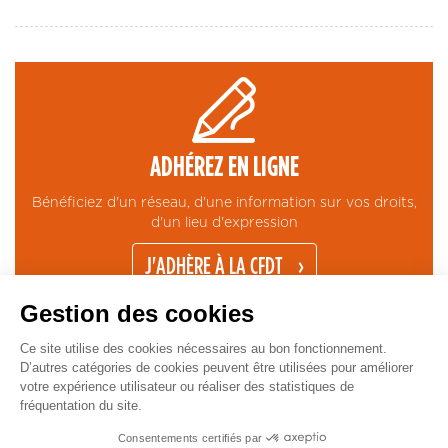
ADHÉREZ EN LIGNE
Bénéficiez d'un réseau, d'une information sur vos droits,
d'un lieu d'expression
J'ADHÈRE À LA CFDT
Gestion des cookies
Ce site utilise des cookies nécessaires au bon fonctionnement.
D’autres catégories de cookies peuvent être utilisées pour améliorer
votre expérience utilisateur ou réaliser des statistiques de
fréquentation du site.
CONTACT
MENTIONS LÉGALES
ESPACE PRESSE
GESTION COOKIES
Pied
Copyright © CFDT Cadres - 2026
Consentements certifiés par