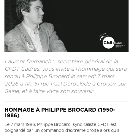
CONTACT
LA REVUE CADRES
LE CREFAC
L’OBSERVATOIRE DES CADRES
Laurent Dumanche, secrétaire général de la
CFDT Cadres, vous invite à l’hommage qui sera
rendu à Philippe Brocard le samedi 7 mars
2026 à 11h, 51 rue Paul Déroulède à Croissy-sur-
Seine, et à faire vivre son souvenir.
HOMMAGE À PHILIPPE BROCARD (1950-
1986)
Le 7 mars 1986, Philippe Brocard, syndicaliste CFDT, est
poignardé par un commando d’extrême droite alors qu’il