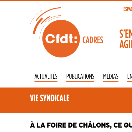
Aller
au
ESPA
To
contenu
principal
na
S'E
AGI
ACTUALITÉS
PUBLICATIONS
MÉDIAS
E
VIE SYNDICALE
À LA FOIRE DE CHÂLONS, CE QU