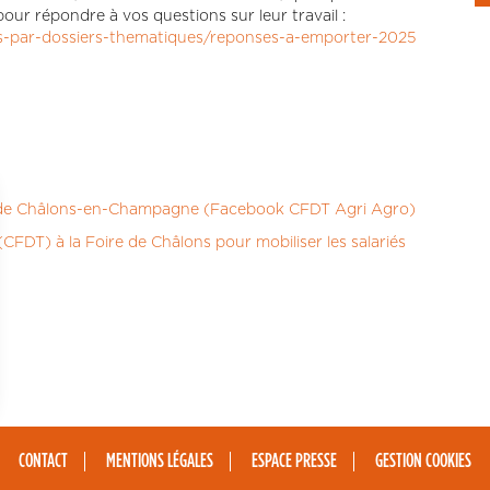
our répondre à vos questions sur leur travail :
tes-par-dossiers-thematiques/reponses-a-emporter-2025
e de Châlons-en-Champagne (Facebook CFDT Agri Agro)
 (CFDT) à la Foire de Châlons pour mobiliser les salariés
ns
de confidentialité, en garantissant la conformité avec les réglementat
CONTACT
MENTIONS LÉGALES
ESPACE PRESSE
GESTION COOKIES