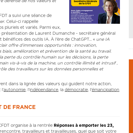
re défense de nos valeurs et
CFDT a suivi une séance de
er
. Celui-ci rappelle
pluriels et variés. Parmi eux,
d'une présentation de Laurent Dumanche - secrétaire général
 bénéfices des outils IA. À l'ère de ChatGPT... «
une IA
clair offre d’immenses opportunités : innovation,
 biais, amélioration et prévention de la santé au travail.
 la perte du contrôle humain sur les décisions, la perte
vis-à-vis de la machine, un contrôle illimité et intrusif ,
rôle des travailleurs sur les données personnelles et
vent dans la lignée des valeurs qui guident notre action,
l'
autonomie
, l'i
ndépendance
, la
démocratie
, l'
émancipation
T DE FRANCE
 CFDT organise à la rentrée
Réponses à emporter les 23,
 rencontre, travailleurs et travailleuses, quel que soit votre