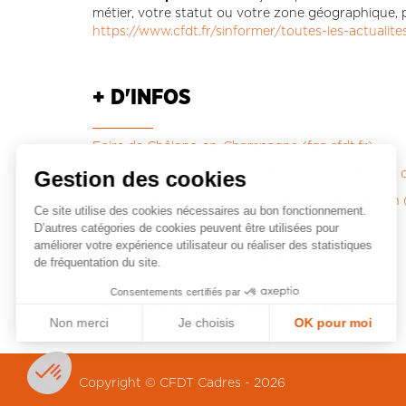
métier, votre statut ou votre zone géographique, p
https://www.cfdt.fr/sinformer/toutes-les-actuali
+ D'INFOS
Foire de Châlons-en-Champagne (fga.cfdt.fr)
Gestion des cookies
La CFDT Agri-Agro Grand Est sur la 70ème Foir
« Cela doit se passer dans l’ordre » : Marylise Léon
Ce site utilise des cookies nécessaires au bon fonctionnement.
D’autres catégories de cookies peuvent être utilisées pour
Réponses à emporter 2025 (cfdt.fr)
améliorer votre expérience utilisateur ou réaliser des statistiques
Le Pacte du Pouvoir de Vivre (cfdt.fr)
de fréquentation du site.
Consentements certifiés par
Photo/Illustration : Philippe Asker, CFDT Cadres
Non merci
Je choisis
OK pour moi
Plateforme de Gestion du Consentement : Personnalisez vos Optio
Axeptio consent
Notre plateforme vous permet d'adapter et de gérer vos paramètres 
Copyright © CFDT Cadres - 2026