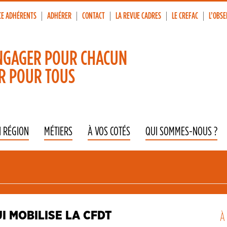
CE ADHÉRENTS
ADHÉRER
CONTACT
LA REVUE CADRES
LE CREFAC
L’OBSE
p
vigation
NGAGER POUR CHACUN
R POUR TOUS
N RÉGION
MÉTIERS
À VOS COTÉS
QUI SOMMES-NOUS ?
I MOBILISE LA CFDT
À