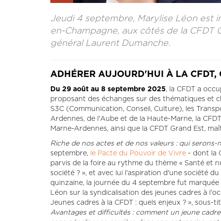
Jeudi 4 septembre, Marylise Léon est in
en-Champagne, aux côtés de la CFDT Gr
général Laurent Dumanche.
ADHÉRER AUJOURD'HUI À LA CFDT, 
Du 29 août au 8 septembre 2025
, la CFDT a occup
proposant des échanges sur des thématiques et c
S3C (Communication, Conseil, Culture), les Transp
Ardennes, de l'Aube et de la Haute-Marne, la CFDT
Marne-Ardennes, ainsi que la CFDT Grand Est, maî
Riche de nos actes et de nos valeurs : qui serons
septembre,
le Pacte du Pouvoir de Vivre
- dont la
parvis de la foire au rythme du thème « Santé et nu
société ? », et avec lui l'aspiration d'une société d
quinzaine, la journée du 4 septembre fut marquée p
Léon sur la syndicalisation des jeunes cadres à l'oc
Jeunes cadres à la CFDT : quels enjeux ? », sous-ti
Avantages et difficultés : comment un jeune cadre 