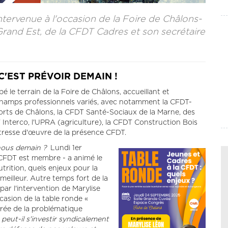
tervenue à l'occasion de la Foire de Châlons-
and Est, de la CFDT Cadres et son secrétaire
C'EST PRÉVOIR DEMAIN !
é le terrain de la Foire de Châlons, accueillant et
hamps professionnels variés, avec notamment la CFDT-
orts de Châlons, la CFDT Santé-Sociaux de la Marne, des
 Interco, l'UPRA (agriculture), la CFDT Construction Bois
tresse d'œuvre de la présence CFDT.
-nous demain ?
Lundi 1er
 CFDT est membre - a animé le
trition, quels enjeux pour la
u meilleur. Autre temps fort de la
ar l'intervention de Marylise
casion de la table ronde «
trée de la problématique
peut-il s'investir syndicalement