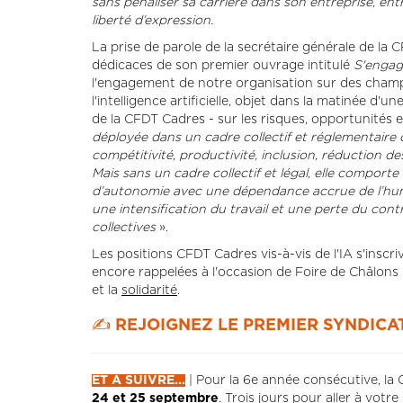
sans pénaliser sa carrière dans son entreprise, ent
liberté d’expression.
La prise de parole de la secrétaire générale de la 
dédicaces de son premier ouvrage intitulé
S'engag
l'engagement de notre organisation sur des champs 
l'intelligence artificielle, objet dans la matinée 
de la CFDT Cadres - sur les risques, opportunités et
déployée dans un cadre collectif et réglementaire 
compétitivité, productivité, inclusion, réduction des
Mais sans un cadre collectif et légal, elle comporte
d’autonomie avec une dépendance accrue de l’humain 
une intensification du travail et une perte du cont
collectives
».
Les positions CFDT Cadres vis-à-vis de l'IA s'inscri
encore rappelées à l'occasion de Foire de Châlons : 
et la
solidarité
.
✍️ REJOIGNEZ LE PREMIER SYNDICA
ET À SUIVRE...
| Pour la 6e année consécutive, la
24 et 25 septembre
. Trois jours pour aller à votre