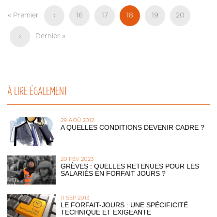
Pagination
Première
« Premier
Page
‹
Page
16
Page
17
Page
18
Page
19
Page
20
page
précédente
actuelle
Page
›
Dernière
Dernier »
suivante
page
À LIRE ÉGALEMENT
29 AOÛ 2012
A QUELLES CONDITIONS DEVENIR CADRE ?
20 FÉV 2023
GRÈVES : QUELLES RETENUES POUR LES
SALARIÉS EN FORFAIT JOURS ?
11 SEP 2013
LE FORFAIT-JOURS : UNE SPÉCIFICITÉ
TECHNIQUE ET EXIGEANTE