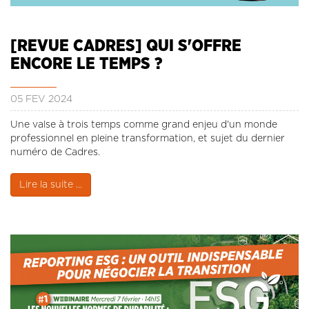
CONTACT
LA REVUE CADRES
[REVUE CADRES] QUI S'OFFRE
LE CREFAC
ENCORE LE TEMPS ?
L’OBSERVATOIRE DES CADRES
05 FÉV 2024
Une valse à trois temps comme grand enjeu d'un monde
professionnel en pleine transformation, et sujet du dernier
numéro de Cadres.
Lire la suite ...