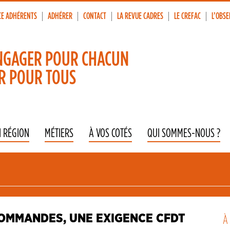
CE ADHÉRENTS
ADHÉRER
CONTACT
LA REVUE CADRES
LE CREFAC
L’OBSE
p
vigation
NGAGER POUR CHACUN
R POUR TOUS
N RÉGION
MÉTIERS
À VOS COTÉS
QUI SOMMES-NOUS ?
COMMANDES, UNE EXIGENCE CFDT
À