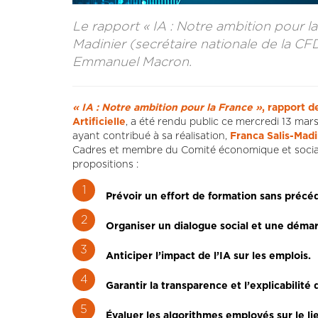
Le rapport « IA : Notre ambition pour la
Madinier (secrétaire nationale de la CF
Emmanuel Macron.
« IA : Notre ambition pour la France »
, rapport d
Artificielle
, a été rendu public ce mercredi 13 mar
ayant contribué à sa réalisation,
Franca Salis-Madi
Cadres et membre du Comité économique et social
propositions :
Prévoir un effort de formation sans précé
Organiser un dialogue social et une déma
Anticiper l’impact de l’IA sur les emplois.
Garantir la transparence et l’explicabilité
Évaluer les algorithmes employés sur le lie