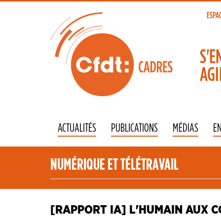
Aller
au
ESPA
To
contenu
principal
na
S'E
AGI
ACTUALITÉS
PUBLICATIONS
MÉDIAS
E
NUMÉRIQUE ET TÉLÉTRAVAIL
[RAPPORT IA] L'HUMAIN AUX 