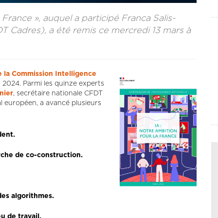
 France », auquel a participé Franca Salis-
DT Cadres), a été remis ce mercredi 13 mars à
e la Commission Intelligence
s 2024. Parmi les quinze experts
nier
, secrétaire nationale CFDT
 européen, a avancé plusieurs
dent.
rche de co-construction.
 des algorithmes.
u de travail.