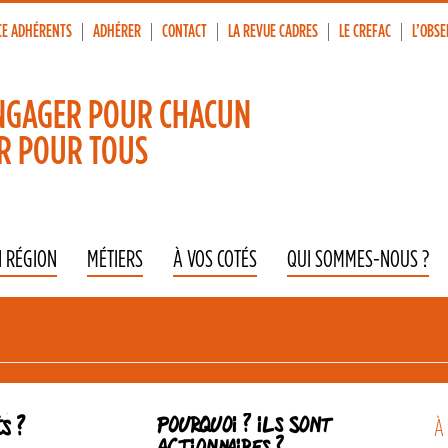
CE ADHÉRENTS
ADHÉRER
CONTACT
LA REVUE CADRES
LE CREFAC
L’OBSE
p
vigation
NGAGER POUR CHACUN
R POUR TOUS
N RÉGION
MÉTIERS
À VOS COTÉS
QUI SOMMES-NOUS ?
À