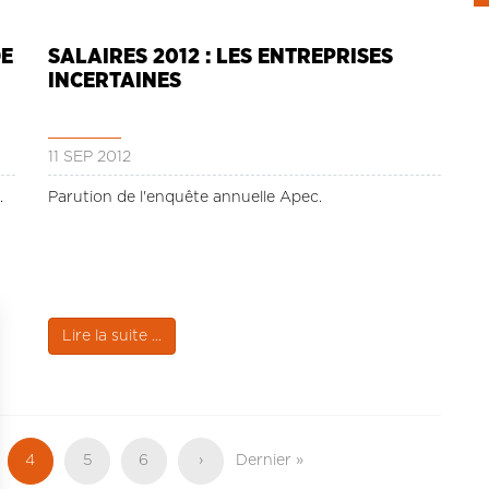
DE
SALAIRES 2012 : LES ENTREPRISES
INCERTAINES
11 SEP 2012
.
Parution de l'enquête annuelle Apec.
Lire la suite ...
e
Page
4
Page
5
Page
6
Page
›
Dernière
Dernier »
actuelle
suivante
page