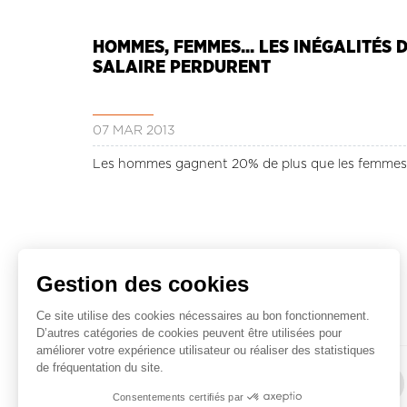
HOMMES, FEMMES... LES INÉGALITÉS 
SALAIRE PERDURENT
07 MAR 2013
Les hommes gagnent 20% de plus que les femmes
Gestion des cookies
Lire la suite ...
Ce site utilise des cookies nécessaires au bon fonctionnement.
D’autres catégories de cookies peuvent être utilisées pour
améliorer votre expérience utilisateur ou réaliser des statistiques
Pagination
de fréquentation du site.
Première
« Premier
Page
‹
Page
2
Pag
3
page
précédente
Consentements certifiés par