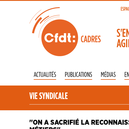
Aller
au
ESPA
To
contenu
principal
na
S'E
AGI
ACTUALITÉS
PUBLICATIONS
MÉDIAS
E
VIE SYNDICALE
''ON A SACRIFIÉ LA RECONNAI