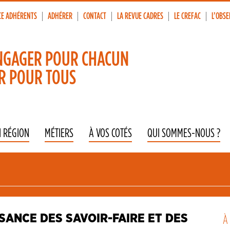
CE ADHÉRENTS
ADHÉRER
CONTACT
LA REVUE CADRES
LE CREFAC
L’OBSE
p
vigation
NGAGER POUR CHACUN
R POUR TOUS
N RÉGION
MÉTIERS
À VOS COTÉS
QUI SOMMES-NOUS ?
SSANCE DES SAVOIR-FAIRE ET DES
À