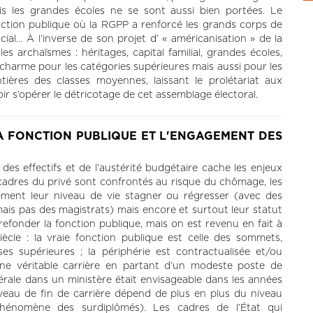
mais les grandes écoles ne se sont aussi bien portées. Le
nction publique où la RGPP a renforcé les grands corps de
social… À l’inverse de son projet d’ « américanisation » de la
es archaïsmes : héritages, capital familial, grandes écoles,
charme pour les catégories supérieures mais aussi pour les
ntières des classes moyennes, laissant le prolétariat aux
ir s’opérer le détricotage de cet assemblage électoral.
LA FONCTION PUBLIQUE ET L'ENGAGEMENT DES
 des effectifs et de l’austérité budgétaire cache les enjeux
es cadres du privé sont confrontés au risque du chômage, les
ement leur niveau de vie stagner ou régresser (avec des
mais pas des magistrats) mais encore et surtout leur statut
refonder la fonction publique, mais on est revenu en fait à
ècle : la vraie fonction publique est celle des sommets,
ses supérieures ; la périphérie est contractualisée et/ou
 une véritable carrière en partant d’un modeste poste de
rale dans un ministère était envisageable dans les années
niveau de fin de carrière dépend de plus en plus du niveau
phénomène des surdiplômés). Les cadres de l’État qui