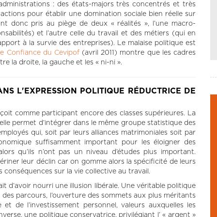
administrations : des états-majors très concentrés et très
actions pour établir une domination sociale bien réelle sur
ont donc pris au piège de deux « réalités », l’une macro-
abilités) et l’autre celle du travail et des métiers (qui en
pport à la survie des entreprises). Le malaise politique est
 Confiance du Cevipof
(avril 2011) montre que les cadres
 la droite, la gauche et les « ni-ni ».
ANS L'EXPRESSION POLITIQUE RÉDUCTRICE DE
onçoit comme participant encore des classes supérieures. La
 elle permet d’intégrer dans le même groupe statistique des
mployés qui, soit par leurs alliances matrimoniales soit par
 économique suffisamment important pour les éloigner des
lors qu’ils n’ont pas un niveau d’études plus important.
riner leur déclin car on gomme alors la spécificité de leurs
 conséquences sur la vie collective au travail.
d’avoir nourri une illusion libérale. Une véritable politique
 et des parcours, l’ouverture des sommets aux plus méritants
 et de l’investissement personnel, valeurs auxquelles les
verse, une politique conservatrice, privilégiant l’ « argent »