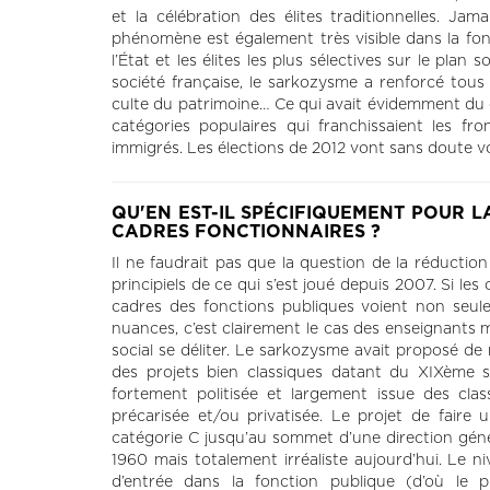
et la célébration des élites traditionnelles. Ja
phénomène est également très visible dans la fo
l’État et les élites les plus sélectives sur le plan 
société française, le sarkozysme a renforcé tous l
culte du patrimoine… Ce qui avait évidemment du 
catégories populaires qui franchissaient les fro
immigrés. Les élections de 2012 vont sans doute vo
QU'EN EST-IL SPÉCIFIQUEMENT POUR 
CADRES FONCTIONNAIRES ?
Il ne faudrait pas que la question de la réduction
principiels de ce qui s’est joué depuis 2007. Si l
cadres des fonctions publiques voient non seul
nuances, c’est clairement le cas des enseignants 
social se déliter. Le sarkozysme avait proposé de 
des projets bien classiques datant du XIXème si
fortement politisée et largement issue des clas
précarisée et/ou privatisée. Le projet de faire
catégorie C jusqu’au sommet d’une direction géné
1960 mais totalement irréaliste aujourd’hui. Le 
d’entrée dans la fonction publique (d’où le 