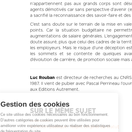
n’appartiennent pas aux grands corps sont désor
agents démotivés car sans perspective d’avenir (et
a sacrifié la reconnaissance des savoir-faire et des
C’est sans doute sur le terrain de la mise en va
points. Car la situation budgétaire ne permet
augmentations de salaire générales. L’engagement 
doute assuré, plus que celui des cadres de la terri
les employeurs. Mais le risque d’une déception es
les sommets et se contente de quelques avant
d’évolution de carrière, de promotion sociale mais
Luc Rouban
est directeur de recherches au CNRS e
1987. Il vient de pubier avec Pascal Perrineau l'ouv
aux Editions Autrement.
Gestion des cookies
SUR LE MÊME SUJET
Ce site utilise des cookies nécessaires au bon fonctionnement.
D’autres catégories de cookies peuvent être utilisées pour
améliorer votre expérience utilisateur ou réaliser des statistiques
Fonction publique : l’esprit originel du statut
de fréquentation du site.