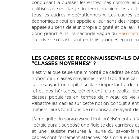
conduisant à dualiser les entreprises comme les 
politisés au sens large du terme manient les abstr
tous les cadres « opérationnels ». Les cadres s
économique (qui en appelle à leur sens des respons
appelle au sens de leur propre dignité et de leur a
donc grand. Ainsi, la seconde vague du
Baromètre
du privé se répartissent en trois groupes égaux entre
LES CADRES SE RECONNAISSENT-ILS D
"CLASSES MOYENNES" ?
Il est vrai que seule une minorité de cadres se c
notion de « classes moyennes » est trop floue car
cadres ayant un capital scolaire important à des e
l’effet des héritages, bénéficient d’un capital
classes populaires en termes de niveau de vie a
Rabattre les cadres sur cette notion conduit à enté
métiers, leurs fonctions de responsabilité ayant des
L’ambigüité du sarkozysme tient précisément au fait 
libérale aurait supposé une fluidité des carrières
et une réussite mesurée à l’aune du savoir-faire
cadres sont fortement attachés. Mais on a eu, à l’in