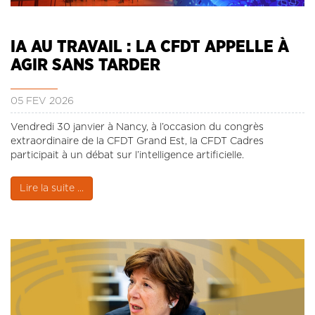
CONTACT
LA REVUE CADRES
IA AU TRAVAIL : LA CFDT APPELLE À
LE CREFAC
AGIR SANS TARDER
L’OBSERVATOIRE DES CADRES
05 FÉV 2026
Vendredi 30 janvier à Nancy, à l’occasion du congrès
extraordinaire de la CFDT Grand Est, la CFDT Cadres
participait à un débat sur l’intelligence artificielle.
Lire la suite ...