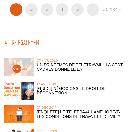
Pagination
Page
1
Page
2
Page
3
Page
4
Page
5
Page
›
Dernière
Dernier »
actuelle
suivante
page
À LIRE ÉGALEMENT
07 AVR 2020
UN PRINTEMPS DE TÉLÉTRAVAIL : LA CFDT
CADRES DONNE LE LA
12 AVR 2018
[GUIDE] NÉGOCIONS LE DROIT DE
DÉCONNEXION !
01 DÉC 2017
[ENQUÊTE] LE TÉLÉTRAVAIL AMÉLIORE-T-IL
LES CONDITIONS DE TRAVAIL ET DE VIE ?
07 DÉC 2021