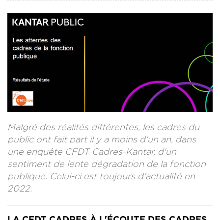
CONTACT
LA REVUE CADRES
LE CREFAC
L’OBSERVATOIRE DES CADRES
Malgré des réalités différentes, les cadres du
public ont fait part il y a moins d'un an, dans
une enquête CFDT Cadres-Kantar, d'un
sentiment de lente dégradation de la fonction
publique. Celui-ci est toujours d'actualité en
2022.
LA CFDT CADRES À L'ÉCOUTE DES CADRES