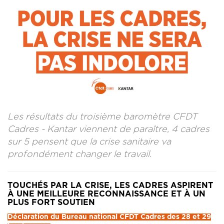
CONTACT
LA REVUE CADRES
LE CREFAC
L’OBSERVATOIRE DES CADRES
Les résultats du troisième baromètre CFDT
Cadres - Kantar viennent de paraître, 4 cadres
sur 5 pensent que la crise sanitaire va
profondément changer le travail.
TOUCHÉS PAR LA CRISE, LES CADRES ASPIRENT
À UNE MEILLEURE RECONNAISSANCE ET À UN
PLUS FORT SOUTIEN
Déclaration du Bureau national CFDT Cadres des 28 et 29