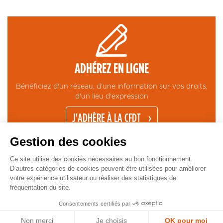
ADHÉREZ EN LIGNE
Bénéficiez d'un réseau, d'une information sur vos droits,
d'un lieu d'expression
J'ADHÈRE À LA CFDT
Gestion des cookies
Ce site utilise des cookies nécessaires au bon fonctionnement.
D’autres catégories de cookies peuvent être utilisées pour améliorer
votre expérience utilisateur ou réaliser des statistiques de
fréquentation du site.
CONTACT
MENTIONS LÉGALES
ESPACE PRESSE
GESTION COOKIES
Pied
Copyright © CFDT Cadres - 2026
Consentements certifiés par
de
Non merci
Je choisis
OK pour moi