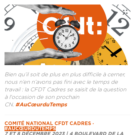
CONTACT
LA REVUE CADRES
LE CREFAC
L’OBSERVATOIRE DES CADRES
Bien qu’il soit de plus en plus difficile à cerner,
nous n’en n’avons pas fini avec le temps de
travail : la CFDT Cadres se saisit de la question
à l'occasion de son prochain
CN.
#AuCœurduTemps
COMITÉ NATIONAL CFDT CADRES ·
#AUCŒURDUTEMPS
7 ET 8 DÉCEMBRE 2023 | 4 BOULEVARD DE LA