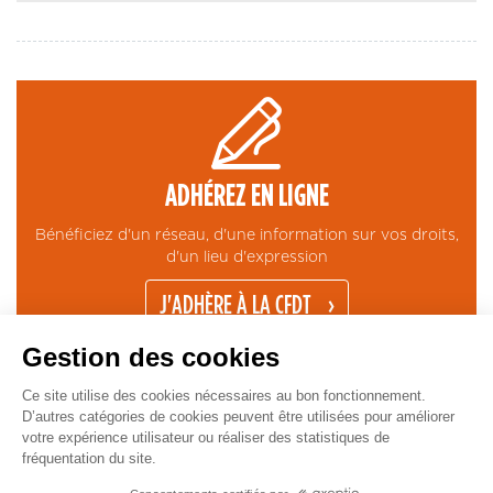
ADHÉREZ EN LIGNE
Bénéficiez d'un réseau, d'une information sur vos droits,
d'un lieu d'expression
J'ADHÈRE À LA CFDT
Gestion des cookies
Ce site utilise des cookies nécessaires au bon fonctionnement.
D’autres catégories de cookies peuvent être utilisées pour améliorer
votre expérience utilisateur ou réaliser des statistiques de
fréquentation du site.
CONTACT
MENTIONS LÉGALES
ESPACE PRESSE
GESTION COOKIES
Copyright © CFDT Cadres - 2026