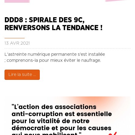
CONTACT
LA REVUE CADRES
DDD8 : SPIRALE DES 9C,
LE CREFAC
RENVERSONS LA TENDANCE !
L’OBSERVATOIRE DES CADRES
13 AVR 2021
L'astreinte numérique permanente s'est installée
; comprenons-la pour mieux éviter le naufrage.
Lire la suite ...