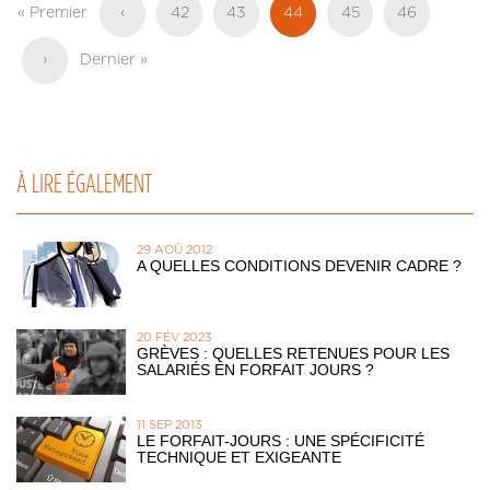
Première
« Premier
Page
‹
Page
42
Page
43
Page
44
Page
45
Page
46
page
précédente
actuelle
Page
›
Dernière
Dernier »
suivante
page
À LIRE ÉGALEMENT
29 AOÛ 2012
A QUELLES CONDITIONS DEVENIR CADRE ?
20 FÉV 2023
GRÈVES : QUELLES RETENUES POUR LES
SALARIÉS EN FORFAIT JOURS ?
11 SEP 2013
LE FORFAIT-JOURS : UNE SPÉCIFICITÉ
TECHNIQUE ET EXIGEANTE