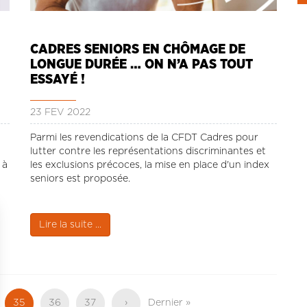
CADRES SENIORS EN CHÔMAGE DE
LONGUE DURÉE … ON N’A PAS TOUT
ESSAYÉ !
23 FÉV 2022
Parmi les revendications de la CFDT Cadres pour
lutter contre les représentations discriminantes et
 à
les exclusions précoces, la mise en place d'un index
seniors est proposée.
Lire la suite ...
e
Page
35
Page
36
Page
37
Page
›
Dernière
Dernier »