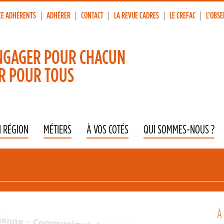
CE ADHÉRENTS
ADHÉRER
CONTACT
LA REVUE CADRES
LE CREFAC
L’OBSE
p
vigation
NGAGER POUR CHACUN
R POUR TOUS
N RÉGION
MÉTIERS
À VOS COTÉS
QUI SOMMES-NOUS ?
À