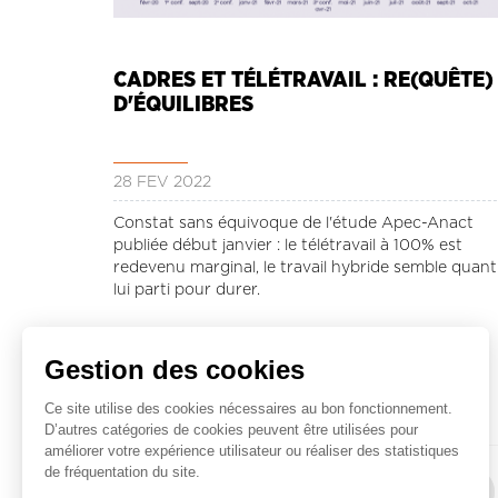
CADRES ET TÉLÉTRAVAIL : RE(QUÊTE)
D'ÉQUILIBRES
28 FÉV 2022
Constat sans équivoque de l'étude Apec-Anact
publiée début janvier : le télétravail à 100% est
redevenu marginal, le travail hybride semble quant
lui parti pour durer.
Gestion des cookies
Lire la suite ...
Ce site utilise des cookies nécessaires au bon fonctionnement.
D’autres catégories de cookies peuvent être utilisées pour
améliorer votre expérience utilisateur ou réaliser des statistiques
Pagination
de fréquentation du site.
Première
« Premier
Page
‹
Page
33
Pag
34