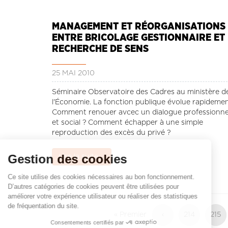
MANAGEMENT ET RÉORGANISATIONS 
ENTRE BRICOLAGE GESTIONNAIRE ET
RECHERCHE DE SENS
25 MAI 2010
Séminaire Observatoire des Cadres au ministère d
l'Économie. La fonction publique évolue rapideme
Comment renouer avcec un dialogue professionne
et social ? Comment échapper à une simple
reproduction des excès du privé ?
Gestion des cookies
Lire la suite ...
Ce site utilise des cookies nécessaires au bon fonctionnement.
D’autres catégories de cookies peuvent être utilisées pour
améliorer votre expérience utilisateur ou réaliser des statistiques
Pagination
de fréquentation du site.
Première
« Premier
Page
‹
Page
214
Page
215
page
précédente
Consentements certifiés par