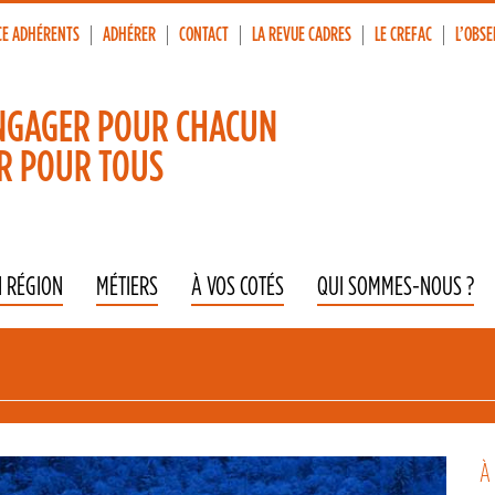
CE ADHÉRENTS
ADHÉRER
CONTACT
LA REVUE CADRES
LE CREFAC
L’OBSE
p
vigation
NGAGER POUR CHACUN
R POUR TOUS
N RÉGION
MÉTIERS
À VOS COTÉS
QUI SOMMES-NOUS ?
À