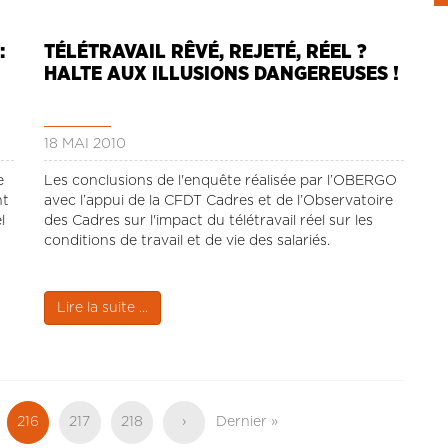
:
TÉLÉTRAVAIL RÊVÉ, REJETÉ, RÉEL ?
HALTE AUX ILLUSIONS DANGEREUSES !
18 MAI 2010
e
Les conclusions de l'enquête réalisée par l’OBERGO
nt
avec l’appui de la CFDT Cadres et de l’Observatoire
l
des Cadres sur l'impact du télétravail réel sur les
conditions de travail et de vie des salariés.
Lire la suite ...
Page
216
Page
217
Page
218
Page
›
Dernière
Dernier »
actuelle
suivante
page