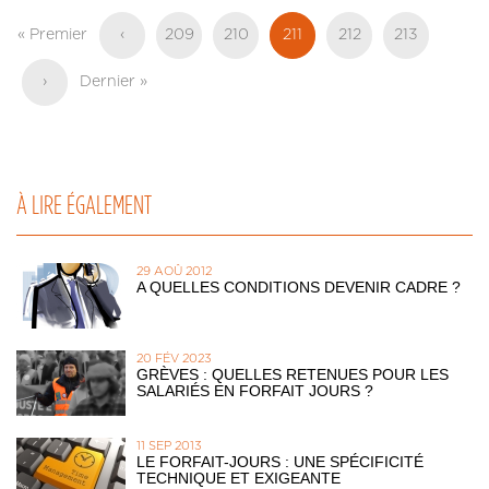
Pagination
Première
« Premier
Page
‹
Page
209
Page
210
Page
211
Page
212
Page
213
page
précédente
actuelle
Page
›
Dernière
Dernier »
suivante
page
À LIRE ÉGALEMENT
29 AOÛ 2012
A QUELLES CONDITIONS DEVENIR CADRE ?
20 FÉV 2023
GRÈVES : QUELLES RETENUES POUR LES
SALARIÉS EN FORFAIT JOURS ?
11 SEP 2013
LE FORFAIT-JOURS : UNE SPÉCIFICITÉ
TECHNIQUE ET EXIGEANTE