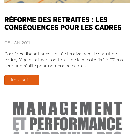
CONTACT
LA REVUE CADRES
RÉFORME DES RETRAITES : LES
LE CREFAC
CONSÉQUENCES POUR LES CADRES
L’OBSERVATOIRE DES CADRES
06 JAN 2011
Carrières discontinues, entrée tardive dans le statut de
cadre, l’âge de disparition totale de la décote fixé à 67 ans
sera une réalité pour nombre de cadres.
Lire la suite ...