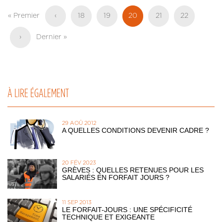
Pagination
Première
« Premier
Page
‹
Page
18
Page
19
Page
20
Page
21
Page
22
page
précédente
actuelle
Page
›
Dernière
Dernier »
suivante
page
À LIRE ÉGALEMENT
29 AOÛ 2012
A QUELLES CONDITIONS DEVENIR CADRE ?
20 FÉV 2023
GRÈVES : QUELLES RETENUES POUR LES
SALARIÉS EN FORFAIT JOURS ?
11 SEP 2013
LE FORFAIT-JOURS : UNE SPÉCIFICITÉ
TECHNIQUE ET EXIGEANTE