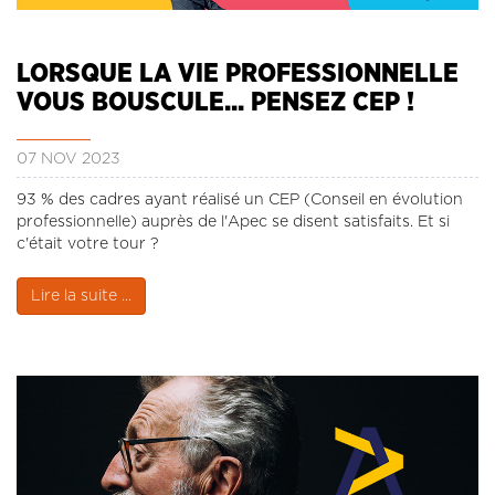
CONTACT
LA REVUE CADRES
LORSQUE LA VIE PROFESSIONNELLE
LE CREFAC
VOUS BOUSCULE... PENSEZ CEP !
L’OBSERVATOIRE DES CADRES
07 NOV 2023
93 % des cadres ayant réalisé un CEP (Conseil en évolution
professionnelle) auprès de l'Apec se disent satisfaits. Et si
c'était votre tour ?
Lire la suite ...