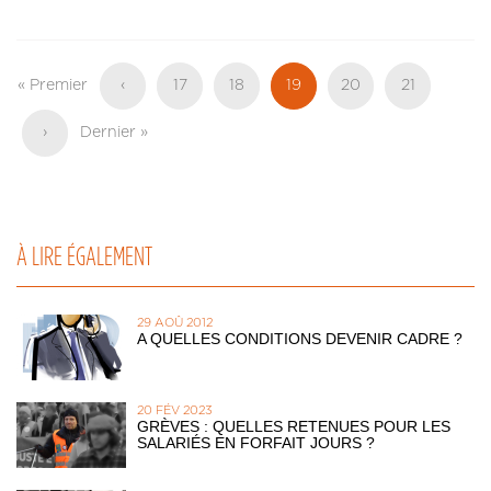
Pagination
Première
« Premier
Page
‹
Page
17
Page
18
Page
19
Page
20
Page
21
page
précédente
actuelle
Page
›
Dernière
Dernier »
suivante
page
À LIRE ÉGALEMENT
29 AOÛ 2012
A QUELLES CONDITIONS DEVENIR CADRE ?
20 FÉV 2023
GRÈVES : QUELLES RETENUES POUR LES
SALARIÉS EN FORFAIT JOURS ?