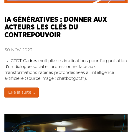
CONTACT
LA REVUE CADRES
IA GÉNÉRATIVES : DONNER AUX
LE CREFAC
ACTEURS LES CLÉS DU
L’OBSERVATOIRE DES CADRES
CONTREPOUVOIR
30 NOV 2023
La CFDT Cadres multiplie ses implications pour l'organisation
d'un dialogue social et professionnel face aux
transformations rapides profondes liées à l'intelligence
artificielle (source image : chatbotgpt.fr).
Lire la suite ...