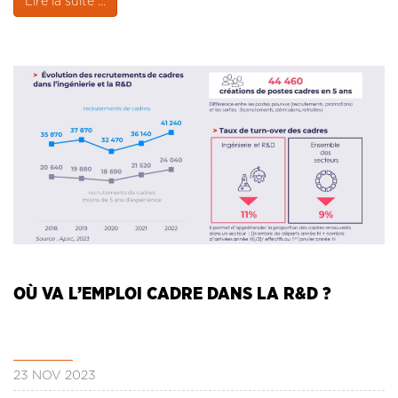
Lire la suite ...
OÙ VA L’EMPLOI CADRE DANS LA R&D ?
23 NOV 2023