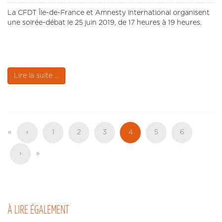
La CFDT Île-de-France et Amnesty international organisent
une soirée-débat le 25 juin 2019, de 17 heures à 19 heures.
Lire la suite ...
Pagination
Première
«
Page
‹
Page
1
Page
2
Page
3
Page
4
Page
5
Page
6
page
précédente
actuelle
Page
›
Dernière
»
suivante
page
À LIRE ÉGALEMENT