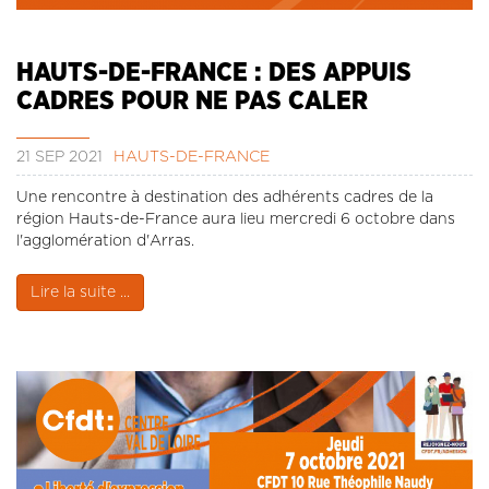
CONTACT
LA REVUE CADRES
HAUTS-DE-FRANCE : DES APPUIS
LE CREFAC
CADRES POUR NE PAS CALER
L’OBSERVATOIRE DES CADRES
21 SEP 2021
HAUTS-DE-FRANCE
Une rencontre à destination des adhérents cadres de la
région Hauts-de-France aura lieu mercredi 6 octobre dans
l'agglomération d'Arras.
Lire la suite ...