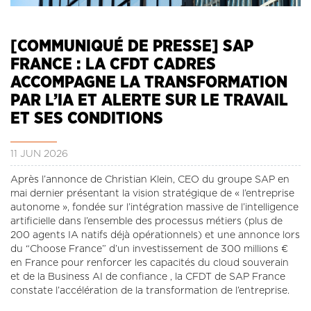
CONTACT
LA REVUE CADRES
[COMMUNIQUÉ DE PRESSE] SAP
LE CREFAC
FRANCE : LA CFDT CADRES
L’OBSERVATOIRE DES CADRES
ACCOMPAGNE LA TRANSFORMATION
PAR L’IA ET ALERTE SUR LE TRAVAIL
ET SES CONDITIONS
11 JUN 2026
Après l’annonce de Christian Klein, CEO du groupe SAP en
mai dernier présentant la vision stratégique de « l’entreprise
autonome », fondée sur l’intégration massive de l’intelligence
artificielle dans l’ensemble des processus métiers (plus de
200 agents IA natifs déjà opérationnels) et une annonce lors
du “Choose France” d’un investissement de 300 millions €
en France pour renforcer les capacités du cloud souverain
et de la Business AI de confiance , la CFDT de SAP France
constate l’accélération de la transformation de l’entreprise.