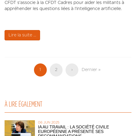
CFDT s'associe à la CFDT Cadres pour aider les militants à
appréhender les questions liées à l'intelligence artificielle.
Lire la suite ...
Pagination
Page
1
Page
2
Page
›
Dernière
Dernier »
actuelle
suivante
page
À LIRE ÉGALEMENT
06 JUN 2025
IA AU TRAVAIL : LA SOCIÉTÉ CIVILE
EUROPÉENNE A PRÉSENTÉ SES