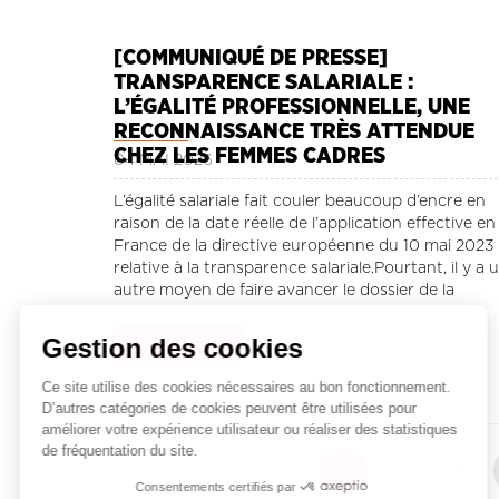
[COMMUNIQUÉ DE PRESSE]
TRANSPARENCE SALARIALE :
L’ÉGALITÉ PROFESSIONNELLE, UNE
RECONNAISSANCE TRÈS ATTENDUE
CHEZ LES FEMMES CADRES
04 MAI 2026
L’égalité salariale fait couler beaucoup d’encre en
raison de la date réelle de l’application effective en
France de la directive européenne du 10 mai 2023
relative à la transparence salariale.Pourtant, il y a 
autre moyen de faire avancer le dossier de la
rémunération des femmes Cadres.
Gestion des cookies
Lire la suite ...
Ce site utilise des cookies nécessaires au bon fonctionnement.
D’autres catégories de cookies peuvent être utilisées pour
améliorer votre expérience utilisateur ou réaliser des statistiques
Pagination
de fréquentation du site.
Page
1
Page
2
Page
3
actuelle
Consentements certifiés par