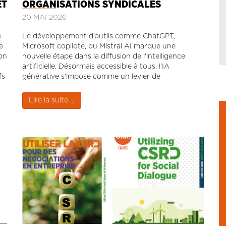
ET
ORGANISATIONS SYNDICALES
20 MAI 2026
e
Le développement d’outils comme ChatGPT,
e
Microsoft copilote, ou Mistral AI marque une
ion
nouvelle étape dans la diffusion de l'intelligence
artificielle. Désormais accessible à tous, l’IA
fs
générative s'impose comme un levier de
se
transformation majeure des usages, des
organisations et des équilibres économiques.
Lire la suite ...