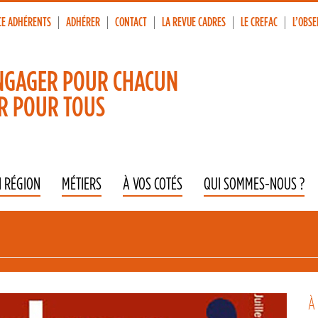
CE ADHÉRENTS
ADHÉRER
CONTACT
LA REVUE CADRES
LE CREFAC
L’OBSE
p
vigation
NGAGER POUR CHACUN
R POUR TOUS
N RÉGION
MÉTIERS
À VOS COTÉS
QUI SOMMES-NOUS ?
À