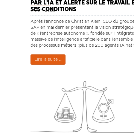
PAR L’IA ET ALERTE SUR LE TRAVAIL 
SES CONDITIONS
11 JUN 2026
Après l’annonce de Christian Klein, CEO du group
SAP en mai dernier présentant la vision stratégiqu
de « l’entreprise autonome », fondée sur l’intégrat
massive de l’intelligence artificielle dans l’ensemble
des processus métiers (plus de 200 agents IA nati
déjà opérationnels) et une annonce lors du “Choo
France” d’un investissement de 300 millions € en
Lire la suite ...
France pour renforcer les capacités du cloud
souverain et de la Business AI de confiance , la
CFDT de SAP France constate l’accélération de la
transformation de l’entreprise.