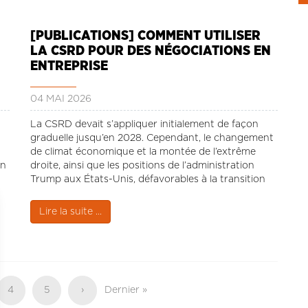
[PUBLICATIONS] COMMENT UTILISER
LA CSRD POUR DES NÉGOCIATIONS EN
ENTREPRISE
04 MAI 2026
La CSRD devait s’appliquer initialement de façon
graduelle jusqu’en 2028. Cependant, le changement
de climat économique et la montée de l’extrême
un
droite, ainsi que les positions de l’administration
Trump aux États-Unis, défavorables à la transition
écologique, ont amené une « simplification » qui
s’attaquait à un nombre important de législations
Lire la suite ...
mises en place.
Page
4
Page
5
Page
›
Dernière
Dernier »
suivante
page