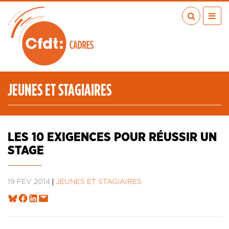
Aller
au
contenu
principal
ACTUALITÉS
PUBLICATIONS
MÉDIAS
JEUNES ET STAGIAIRES
EN RÉGION
MÉTIERS
À VOS COTÉS
LES 10 EXIGENCES POUR RÉUSSIR UN
QUI SOMMES-NOUS ?
STAGE
LES TRANSITIONS JUSTES
IA
19 FÉV 2014
JEUNES ET STAGIAIRES
ESPACE ADHÉRENTS
ADHÉRER