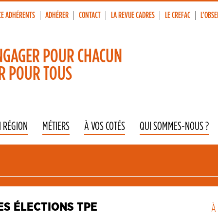
CE ADHÉRENTS
ADHÉRER
CONTACT
LA REVUE CADRES
LE CREFAC
L’OBSE
p
vigation
NGAGER POUR CHACUN
R POUR TOUS
N RÉGION
MÉTIERS
À VOS COTÉS
QUI SOMMES-NOUS ?
ES ÉLECTIONS TPE
À