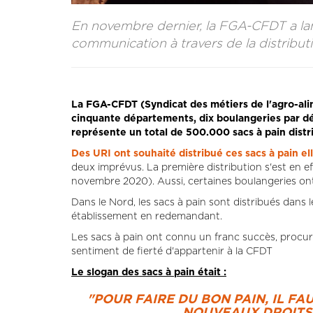
En novembre dernier, la FGA-CFDT a lan
communication à travers de la distribut
La FGA-CFDT (Syndicat des métiers de l'agro-alime
cinquante départements, dix boulangeries par dé
représente un total de 500.000 sacs à pain distr
Des URI ont souhaité distribué ces sacs à pain e
deux imprévus. La première distribution s'est en 
novembre 2020). Aussi, certaines boulangeries ont r
Dans le Nord, les sacs à pain sont distribués dans les
établissement en redemandant.
Les sacs à pain ont connu un franc succès, procura
sentiment de fierté d'appartenir à la CFDT
Le slogan des sacs à pain était :
"POUR FAIRE DU BON PAIN, IL FA