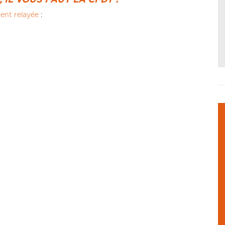
IL VOUS FAUT LA CFDT !"
ent relayée
: