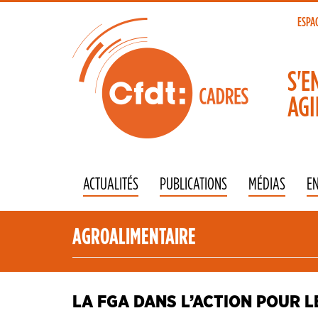
Aller
au
ESPA
To
contenu
principal
na
S'E
AGI
ACTUALITÉS
PUBLICATIONS
MÉDIAS
E
AGROALIMENTAIRE
LA FGA DANS L’ACTION POUR L