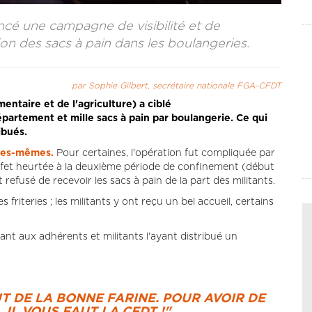
cé une campagne de visibilité et de
ion des sacs à pain dans les boulangeries.
par Sophie Gilbert, secrétaire nationale FGA-CFDT
ntaire et de l'agriculture) a ciblé
partement et mille sacs à pain par boulangerie. Ce qui
ibués.
lles-mêmes.
Pour certaines, l'opération fut compliquée par
effet heurtée à la deuxième période de confinement (début
efusé de recevoir les sacs à pain de la part des militants.
 friteries ; les militants y ont reçu un bel accueil, certains
nt aux adhérents et militants l'ayant distribué un
UT DE LA BONNE FARINE. POUR AVOIR DE