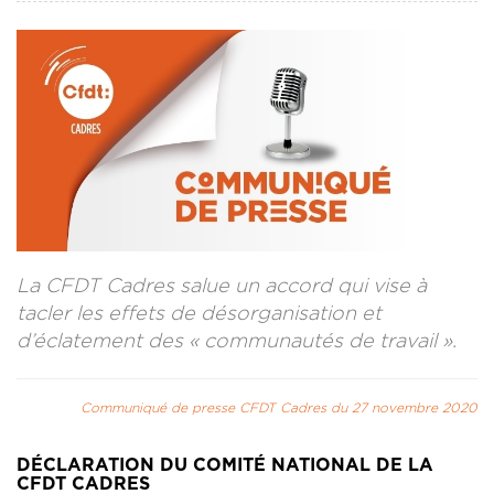
CONTACT
LA REVUE CADRES
LE CREFAC
L’OBSERVATOIRE DES CADRES
La CFDT Cadres salue un accord qui vise à
tacler les effets de désorganisation et
d’éclatement des « communautés de travail ».
Communiqué de presse CFDT Cadres du 27 novembre 2020
DÉCLARATION DU COMITÉ NATIONAL DE LA
CFDT CADRES