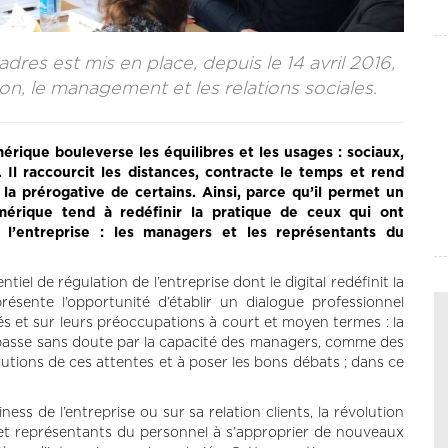
adres est mis en place, depuis le 14 avril 2016,
ion, le management et les relations sociales.
mérique bouleverse les équilibres et les usages : sociaux,
l raccourcit les distances, contracte le temps et rend
 la prérogative de certains. Ainsi, parce qu’il permet un
érique tend à redéfinir la pratique de ceux qui ont
 l’entreprise : les managers et les représentants du
iel de régulation de l’entreprise dont le digital redéfinit la
présente l’opportunité d’établir un dialogue professionnel
iés et sur leurs préoccupations à court et moyen termes : la
 passe sans doute par la capacité des managers, comme des
tions de ces attentes et à poser les bons débats ; dans ce
ess de l’entreprise ou sur sa relation clients, la révolution
t représentants du personnel à s’approprier de nouveaux