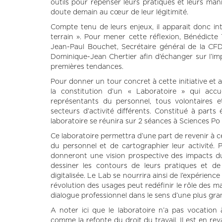
outils pour repenser leurs pratiques et leurs mani
doute demain au cœur de leur légitimité.
Compte tenu de leurs enjeux, il apparait donc in
terrain ». Pour mener cette réflexion, Bénédicte
Jean-Paul Bouchet, Secrétaire général de la CFD
Dominique-Jean Chertier afin d’échanger sur l’impa
premières tendances.
Pour donner un tour concret à cette initiative et 
la constitution d’un « Laboratoire » qui acc
représentants du personnel, tous volontaires 
secteurs d’activité différents. Constitué à part
laboratoire se réunira sur 2 séances à Sciences Po 
Ce laboratoire permettra d’une part de revenir à c
du personnel et de cartographier leur activité. 
donneront une vision prospective des impacts du
dessiner les contours de leurs pratiques et de
digitalisée. Le Lab se nourrira ainsi de l’expér
révolution des usages peut redéfinir le rôle des 
dialogue professionnel dans le sens d’une plus gran
A noter ici que le laboratoire n’a pas vocation 
comme la refonte du droit du travail. Il est en re