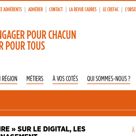
CE ADHÉRENTS
ADHÉRER
CONTACT
LA REVUE CADRES
LE CREFAC
L’OBSE
p
vigation
NGAGER POUR CHACUN
R POUR TOUS
N RÉGION
MÉTIERS
À VOS COTÉS
QUI SOMMES-NOUS ?
E » SUR LE DIGITAL, LES
À