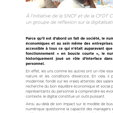
À l’initiative de la SNCF et de la CFDT C
un groupe de réflexion sur la digitalisat
Parce qu’il est d’abord un fait de société, le nu
économiques et au sein même des entreprises. I
accessible à tous ce qui n’était auparavant que
fonctionnement « en boucle courte », le num
historiquement joué un rôle d’interface dans
personnel.
En effet, les uns comme les autres ont un rôle essent
nature et les conditions d’exercice. En cela, il 
modernisé, fondé sur les vraies attentes des salar
recherche du bon équilibre économique et social
représentants du personnel à comprendre les évolu
contexte, le digital constitue un outil puissant.
Ainsi, au-delà de son impact sur le modèle de busin
numérique questionne la capacité des managers e