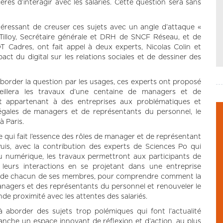
ères d’interagir avec les salariés. Cette question sera sans
téressant de creuser ces sujets avec un angle d’attaque «
 Tilloy, Secrétaire générale et DRH de SNCF Réseau, et de
T Cadres, ont fait appel à deux experts, Nicolas Colin et
ct du digital sur les relations sociales et de dessiner des
aborder la question par les usages, ces experts ont proposé
ueillera les travaux d’une centaine de managers et de
et appartenant à des entreprises aux problématiques et
s égales de managers et de représentants du personnel, le
à Paris.
e qui fait l’essence des rôles de manager et de représentant
Puis, avec la contribution des experts de Sciences Po qui
 numérique, les travaux permettront aux participants de
 leurs interactions en se projetant dans une entreprise
ience de chacun de ses membres, pour comprendre comment la
managers et des représentants du personnel et renouveler le
de proximité avec les attentes des salariés.
à aborder des sujets trop polémiques qui font l’actualité
vanche un espace innovant de réflexion et d’action, au plus