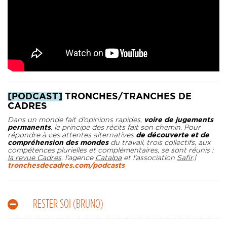
[PODCAST]
TRONCHES/TRANCHES DE
CADRES
Dans un monde fait d’opinions rapides,
voire de jugements
permanents
, le principe des récits fait son chemin. Pour
répondre à ces attentes alternatives
de découverte et de
compréhension des mondes
du travail, trois collectifs, aux
compétences plurielles et complémentaires, se sont réunis :
la revue Cadres
, l'agence
Catalpa
et l'association
Safir
.|
tronchesdecadres.com/podcasts
RESTER SOI (BRUNO)