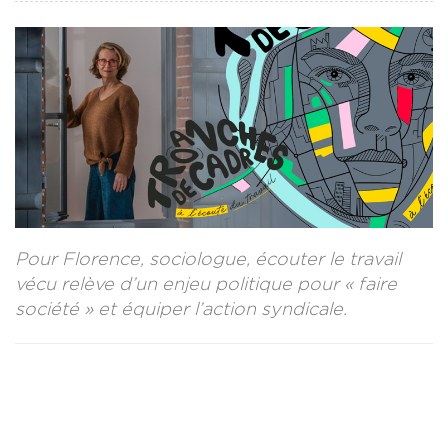
CONTACT
LA REVUE CADRES
LE CREFAC
L’OBSERVATOIRE DES CADRES
Pour Florence, sociologue, écouter le travail
vécu relève d’un enjeu politique pour « faire
société » et équiper l’action syndicale.