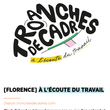
[FLORENCE]
À L'ÉCOUTE DU TRAVAIL
Depuis tronchesdecadres.com