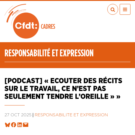
Aller
au
contenu
principal
ACTUALITÉS
PUBLICATIONS
MÉDIAS
RESPONSABILITÉ ET EXPRESSION
EN RÉGION
MÉTIERS
À VOS COTÉS
[PODCAST] « ECOUTER DES RÉCITS
QUI SOMMES-NOUS ?
SUR LE TRAVAIL, CE N’EST PAS
LES TRANSITIONS JUSTES
SEULEMENT TENDRE L’OREILLE » »
IA
ESPACE ADHÉRENTS
27 OCT 2025
RESPONSABILITÉ ET EXPRESSION
ADHÉRER