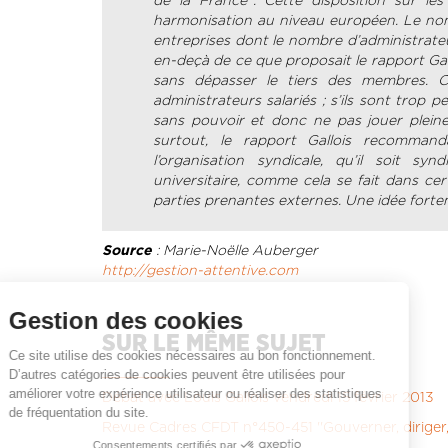
de la France''. Cette disposition sur l
harmonisation au niveau européen. Le nomb
entreprises dont le nombre d’administrateur
en-deçà de ce que proposait le rapport Gallo
sans dépasser le tiers des membres. C
administrateurs salariés ; s’ils sont trop 
sans pouvoir et donc ne pas jouer pleine
surtout, le rapport Gallois recommanda
l’organisation syndicale, qu’il soit s
universitaire, comme cela se fait dans cer
parties prenantes externes. Une idée fort
Source
: Marie-Noëlle Auberger
http://gestion-attentive.com
Gestion des cookies
SUR LE MÊME SUJET
Ce site utilise des cookies nécessaires au bon fonctionnement.
D’autres catégories de cookies peuvent être utilisées pour
améliorer votre expérience utilisateur ou réaliser des statistiques
Débat avec Louis Gallois vendredi 15 février 2013
de fréquentation du site.
Revue Cadres CFDT n°450-451 ''Gouverner, diriger
Consentements certifiés par