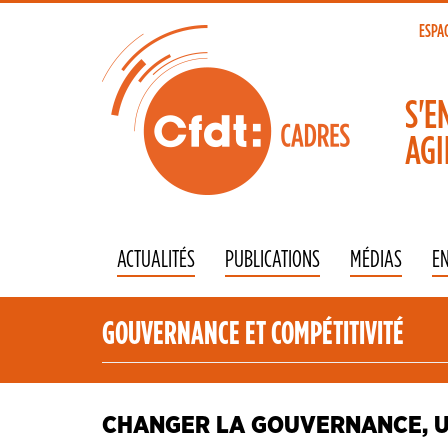
Aller
au
ESPA
To
contenu
principal
na
S'E
AGI
ACTUALITÉS
PUBLICATIONS
MÉDIAS
E
GOUVERNANCE ET COMPÉTITIVITÉ
CHANGER LA GOUVERNANCE, U