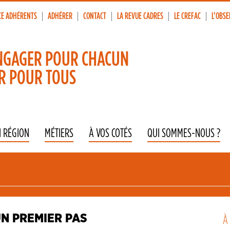
CE ADHÉRENTS
ADHÉRER
CONTACT
LA REVUE CADRES
LE CREFAC
L’OBSE
p
vigation
NGAGER POUR CHACUN
R POUR TOUS
N RÉGION
MÉTIERS
À VOS COTÉS
QUI SOMMES-NOUS ?
N PREMIER PAS
À