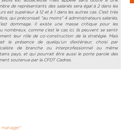
es seuils est audacieuse mais appelle sans doute à une
re de représentants des salariés sera égal à 2 dans les
s est supérieur à 12 et à 1 dans les autres cas. C’est très
is, qui préconisait ''au moins'' 4 administrateurs salariés,
’est dommage. Il existe une masse critique pour les
peu nombreux, comme c’est le cas ici, ils peuvent se sentir
ment leur rôle de co-construction de la stratégie. Mais
it la présence de quelqu’un d’extérieur, choisi par
yndicaliste de branche ou interprofessionnel ou même
tains pays, et qui pourrait être aussi le porte parole des
ement soutenue par la CFDT Cadres.
, manager''