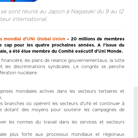
 se sont réunis au Japon à Nagasaki du 9 au 12
ur international.
 mondial d’UNI Global Union
- 20 millions de membres
le cap pour les quatre prochaines années. A l'issue du
onale, a été élue membre du Comité exécutif d'Uni Monde.
e financière, les plans de relance gouvernementaux, la lutte
t les discriminations syndicales. Le congrès se penche
ération nucléaire.
prises mondiales actives dans les secteurs tertiaires et
,
es branches où opèrent les secteurs d'UNI et continuer à
 se dotant des moyens pour soutenir les campagnes de
ever les normes du travail dans les services et secteurs
iale plus forte aux processus mondiaux et régionaux