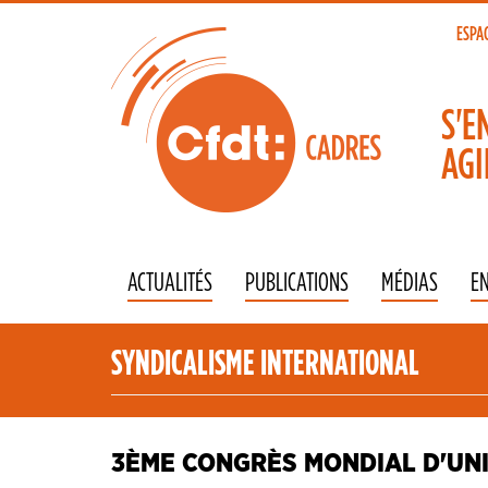
Aller
au
ESPA
To
contenu
principal
na
S'E
AGI
ACTUALITÉS
PUBLICATIONS
MÉDIAS
E
SYNDICALISME INTERNATIONAL
3ÈME CONGRÈS MONDIAL D'UN