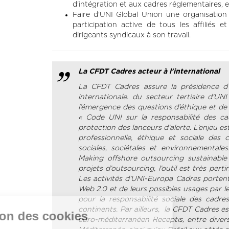
d'intégration et aux cadres réglementaires,
Faire d'UNI Global Union une organisation 
participation active de tous les affiliés e
dirigeants syndicaux à son travail.
La CFDT Cadres acteur à l'international
La CFDT Cadres assure la présidence d’
internationale. du secteur tertiaire d’
l’émergence des questions d’éthique et de 
« Code UNI sur la responsabilité des cadr
protection des lanceurs d’alerte. L’enjeu es
professionnelle, éthique et sociale de
sociales, sociétales et environnementale
Making offshore outsourcing sustainable
projets d’outsourcing, l’outil est très pert
Les activités d’UNI-Europa Cadres portent
Web 2.0 et de leurs possibles usages par les
pour la responsabilité sociale des cadr
continents. Par ailleurs, la CFDT Cadres 
Gestion des cookies
euro-méditerranéen Receptis, entre divers