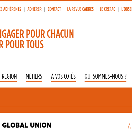
CE ADHÉRENTS
ADHÉRER
CONTACT
LA REVUE CADRES
LE CREFAC
L’OBSE
p
vigation
NGAGER POUR CHACUN
R POUR TOUS
N RÉGION
MÉTIERS
À VOS COTÉS
QUI SOMMES-NOUS ?
I GLOBAL UNION
À