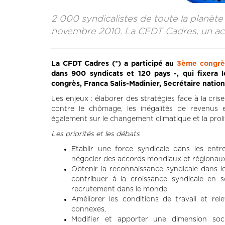
2 000 syndicalistes de toute la planète
novembre 2010. La CFDT Cadres, un acte
La CFDT Cadres (*) a participé au
3ème congrès
dans 900 syndicats et 120 pays -, qui fixera 
congrès, Franca Salis-Madinier, Secrétaire nati
Les enjeux : élaborer des stratégies face à la cris
contre le chômage, les inégalités de revenus e
également sur le changement climatique et la prolif
Les priorités et les débats
Etablir une force syndicale dans les entre
négocier des accords mondiaux et régionaux
Obtenir la reconnaissance syndicale dans l
contribuer à la croissance syndicale en
recrutement dans le monde,
Améliorer les conditions de travail et rel
connexes,
Modifier et apporter une dimension soc