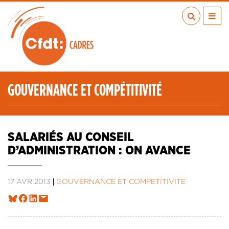
Aller
au
contenu
principal
ACTUALITÉS
PUBLICATIONS
MÉDIAS
GOUVERNANCE ET COMPÉTITIVITÉ
EN RÉGION
MÉTIERS
À VOS COTÉS
SALARIÉS AU CONSEIL
QUI SOMMES-NOUS ?
D’ADMINISTRATION : ON AVANCE
LES TRANSITIONS JUSTES
IA
17 AVR 2013
GOUVERNANCE ET COMPÉTITIVITÉ
ESPACE ADHÉRENTS
ADHÉRER