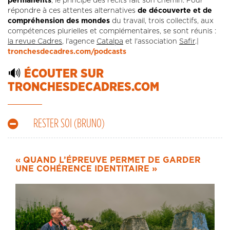
permanents
, le principe des récits fait son chemin. Pour
répondre à ces attentes alternatives
de découverte et de
compréhension des mondes
du travail, trois collectifs, aux
compétences plurielles et complémentaires, se sont réunis :
la revue Cadres
, l'agence
Catalpa
et l'association
Safir
.|
tronchesdecadres.com/podcasts
🔊
ÉCOUTER SUR
TRONCHESDECADRES.COM
RESTER SOI (BRUNO)
« QUAND L’ÉPREUVE PERMET DE GARDER
UNE COHÉRENCE IDENTITAIRE »