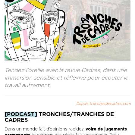
CONTACT
LA REVUE CADRES
LE CREFAC
L’OBSERVATOIRE DES CADRES
Tendez l'oreille avec la revue Cadres, dans une
immersion sensible et réflexive pour écouter le
travail autrement.
Depuis tronchesdecadres.com
[PODCAST]
TRONCHES/TRANCHES DE
CADRES
Dans un monde fait d’opinions rapides,
voire de jugements