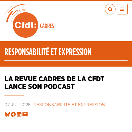
Aller
au
contenu
principal
ACTUALITÉS
PUBLICATIONS
MÉDIAS
RESPONSABILITÉ ET EXPRESSION
EN RÉGION
MÉTIERS
À VOS COTÉS
LA REVUE CADRES DE LA CFDT
QUI SOMMES-NOUS ?
LANCE SON PODCAST
LES TRANSITIONS JUSTES
IA
07 JUL 2025
RESPONSABILITÉ ET EXPRESSION
ESPACE ADHÉRENTS
ADHÉRER