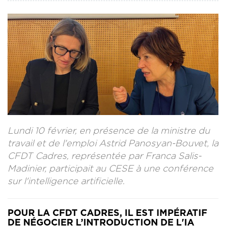
CONTACT
LA REVUE CADRES
LE CREFAC
L’OBSERVATOIRE DES CADRES
Lundi 10 février, en présence de la ministre du
travail et de l'emploi Astrid Panosyan-Bouvet, la
CFDT Cadres, représentée par Franca Salis-
Madinier, participait au CESE à une conférence
sur l'intelligence artificielle.
POUR LA CFDT CADRES, IL EST IMPÉRATIF
DE NÉGOCIER L’INTRODUCTION DE L'IA