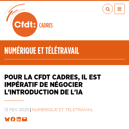
Aller
au
contenu
principal
ACTUALITÉS
PUBLICATIONS
MÉDIAS
NUMÉRIQUE ET TÉLÉTRAVAIL
EN RÉGION
MÉTIERS
À VOS COTÉS
POUR LA CFDT CADRES, IL EST
QUI SOMMES-NOUS ?
IMPÉRATIF DE NÉGOCIER
LES TRANSITIONS JUSTES
L’INTRODUCTION DE L'IA
IA
ESPACE ADHÉRENTS
13 FÉV 2025
NUMÉRIQUE ET TÉLÉTRAVAIL
ADHÉRER