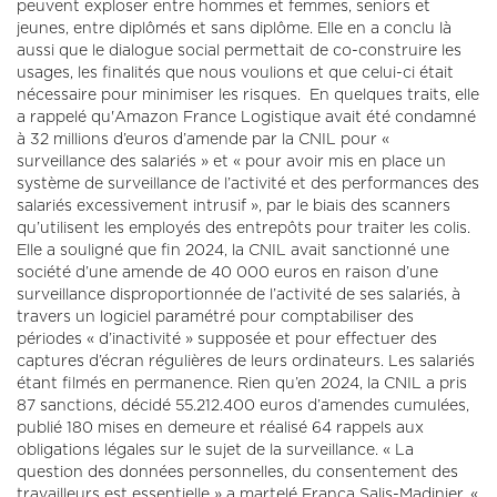
peuvent exploser entre hommes et femmes, seniors et
jeunes, entre diplômés et sans diplôme. Elle en a conclu là
aussi que le dialogue social permettait de co-construire les
usages, les finalités que nous voulions et que celui-ci était
nécessaire pour minimiser les risques. En quelques traits, elle
a rappelé qu'Amazon France Logistique avait été condamné
à 32 millions d’euros d’amende par la CNIL pour «
surveillance des salariés » et « pour avoir mis en place un
système de surveillance de l’activité et des performances des
salariés excessivement intrusif », par le biais des scanners
qu’utilisent les employés des entrepôts pour traiter les colis.
Elle a souligné que fin 2024, la CNIL avait sanctionné une
société d’une amende de 40 000 euros en raison d’une
surveillance disproportionnée de l’activité de ses salariés, à
travers un logiciel paramétré pour comptabiliser des
périodes « d’inactivité » supposée et pour effectuer des
captures d’écran régulières de leurs ordinateurs. Les salariés
étant filmés en permanence. Rien qu’en 2024, la CNIL a pris
87 sanctions, décidé 55.212.400 euros d’amendes cumulées,
publié 180 mises en demeure et réalisé 64 rappels aux
obligations légales sur le sujet de la surveillance. « La
question des données personnelles, du consentement des
travailleurs est essentielle » a martelé Franca Salis-Madinier. «