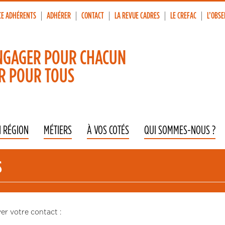
CE ADHÉRENTS
ADHÉRER
CONTACT
LA REVUE CADRES
LE CREFAC
L’OBSE
p
vigation
NGAGER POUR CHACUN
R POUR TOUS
N RÉGION
MÉTIERS
À VOS COTÉS
QUI SOMMES-NOUS ?
S
er votre contact :