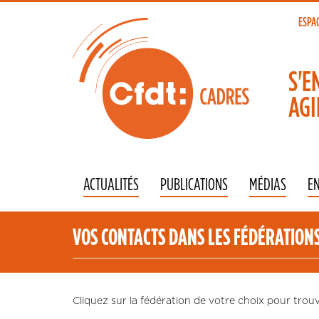
Aller
au
ESPA
To
contenu
principal
na
S'E
AGI
ACTUALITÉS
PUBLICATIONS
MÉDIAS
E
VOS CONTACTS DANS LES FÉDÉRATION
Cliquez sur la fédération de votre choix pour trouv