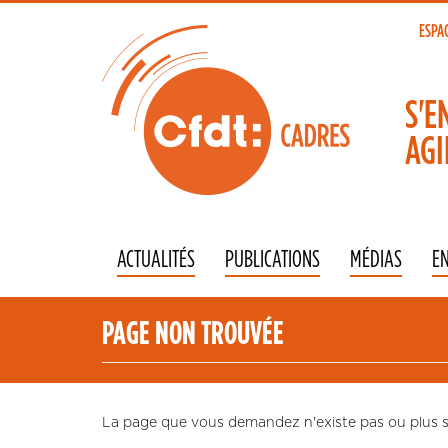
Aller
au
ESPA
To
contenu
principal
na
S'E
AGI
ACTUALITÉS
PUBLICATIONS
MÉDIAS
E
PAGE NON TROUVÉE
La page que vous demandez n'existe pas ou plus su