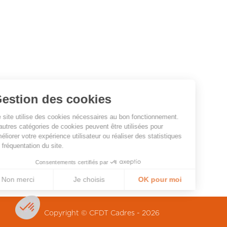
Gestion des cookies
Ce site utilise des cookies nécessaires au bon fonctionnement.
D’autres catégories de cookies peuvent être utilisées pour
améliorer votre expérience utilisateur ou réaliser des statistiques
de fréquentation du site.
Consentements certifiés par
Non merci
Je choisis
OK pour moi
Plateforme de Gestion du Consentement : Personnalisez vos Optio
Axeptio consent
Notre plateforme vous permet d'adapter et de gérer vos paramètres 
Copyright © CFDT Cadres - 2026
Pied