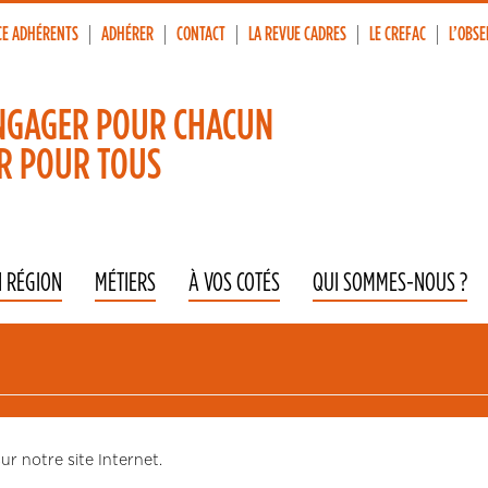
CE ADHÉRENTS
ADHÉRER
CONTACT
LA REVUE CADRES
LE CREFAC
L’OBSE
p
vigation
NGAGER POUR CHACUN
R POUR TOUS
N RÉGION
MÉTIERS
À VOS COTÉS
QUI SOMMES-NOUS ?
r notre site Internet.