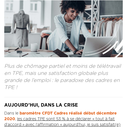
CONTACT
LA REVUE CADRES
LE CREFAC
L’OBSERVATOIRE DES CADRES
Plus de chômage partiel et moins de télétravail
en TPE, mais une satisfaction globale plus
grande de l’emploi : le paradoxe des cadres en
TPE !
AUJOURD’HUI, DANS LA CRISE
Dans le
baromètre CFDT Cadres réalisé début décembre
2020
,
les cadres TPE sont 53 % à se déclarer « tout à fait
d’accord » avec l’affirmation « aujourd’hui, je suis satisfait(e)