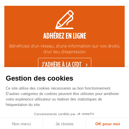
ADHÉREZ EN LIGNE
Bénéficiez d'un réseau, d'une information sur vos droits,
d'un lieu d'expression
J'ADHÈRE À LA CFDT
Gestion des cookies
Ce site utilise des cookies nécessaires au bon fonctionnement.
D’autres catégories de cookies peuvent être utilisées pour améliorer
votre expérience utilisateur ou réaliser des statistiques de
fréquentation du site.
CONTACT
MENTIONS LÉGALES
ESPACE PRESSE
GESTION COOKIES
Pied
Copyright © CFDT Cadres - 2026
Consentements certifiés par
de
Non merci
Je choisis
OK pour moi