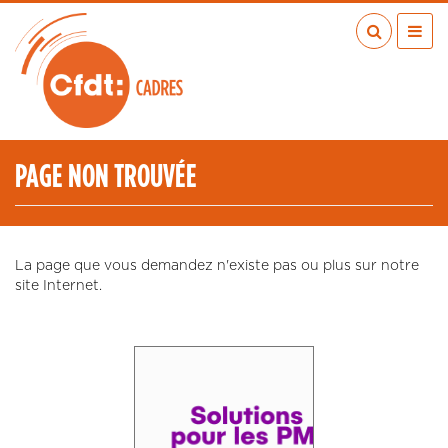
Aller
au
contenu
principal
ACTUALITÉS
PUBLICATIONS
MÉDIAS
PAGE NON TROUVÉE
EN RÉGION
MÉTIERS
À VOS COTÉS
La page que vous demandez n'existe pas ou plus sur notre
QUI SOMMES-NOUS ?
site Internet.
LES TRANSITIONS JUSTES
IA
ESPACE ADHÉRENTS
ADHÉRER